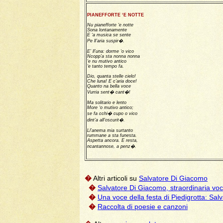
PIANEFFORTE ‘E NOTTE
Nu pianefforte ‘e notte
Sona lontanamente
E ‘a musica se sente
Pe ll’aria suspir�.
E’ ll’una: dorme ‘o vico
Ncopp’a sta nonna nonna
‘e nu mutivo antico
‘e tanto tempo fa.
Dio, quanta stelle cielo!
Che luna! E c’aria doce!
Quanto na bella voce
Vurria sent� cant�!
Ma solitario e lento
More ‘o mutivo antico;
se fa cchi� cupo o vico
dint’a all’oscurit�.
Ll’anema mia surtanto
rummane a sta funesta.
Aspetta ancora. E resta,
ncantannose, a penz�.
�
Altri articoli su
Salvatore Di Giacomo
�
Salvatore Di Giacomo, straordinaria voc
�
Una voce della festa di Piedigrotta: Sa
�
Raccolta di poesie e canzoni