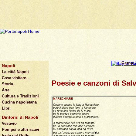
Cerca
Napoli
La città Napoli
Cosa visitare...
Poesie e canzoni di Sal
Storia
Arte
Cultura e Tradizioni
MARECHIARE
Cucina napoletana
Quanno sponta la luna a Marechiare
Libri
pure li pisce nce fann' a l'ammore,
se revotano l'onne de lu mare,
pe la priezza cagneno culore
Dintorni di Napoli
quanno sponta la luna a Marechiare.
Vesuvio
A Marechiare nce sta na fenesta,
pe' la passione mia nce tuzzulea,
Pompei e altri scavi
nu carofano adora int'a na testa,
passa l'acqua pe sotto e murmul�a,
Isole del Golfo