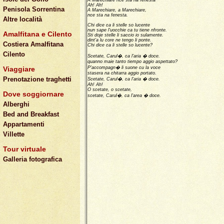
A Marechiare nce sta na fenesta
Ah! Ah!
Penisola Sorrentina
A Marechiare, a Marechiare,
nce sta na fenesta.
Altre località
Chi dice ca li stelle so lucente
nun sape l'uocchie ca tu tiene nfronte.
Amalfitana e Cilento
Sti doje stelle li saccio io sulamente.
dint'a lu core ne tengo li ponte.
Costiera Amalfitana
Chi dice ca li stelle so lucente?
Cilento
Scetate, Carul�, ca l'aria � doce.
quanno maie tanto tiempo aggio aspettato?
Viaggiare
P'accompagn� li suone cu la voce
stasera na chitarra aggio portato.
Prenotazione traghetti
Scetate, Carul�, ca l'aria � doce.
Ah! Ah!
O scetate, o scetate,
Dove soggiornare
scetate, Carul�, ca l'area � doce.
Alberghi
Bed and Breakfast
Appartamenti
Villette
Tour virtuale
Galleria fotografica