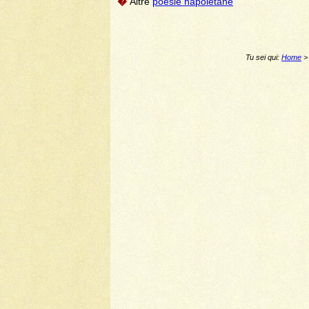
�
Altre
poesie napoletane
Tu sei qui:
Home