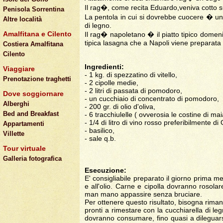
Il rag�, come recita Eduardo,veniva cotto 
Penisola Sorrentina
La pentola in cui si dovrebbe cuocere � un 
Altre località
di legno.
Amalfitana e Cilento
Il rag� napoletano � il piatto tipico domen
tipica lasagna che a Napoli viene preparata 
Costiera Amalfitana
Cilento
Ingredienti:
Viaggiare
- 1 kg. di spezzatino di vitello,
Prenotazione traghetti
- 2 cipolle medie,
- 2 litri di passata di pomodoro,
Dove soggiornare
- un cucchiaio di concentrato di pomodoro,
Alberghi
- 200 gr. di olio d'oliva,
Bed and Breakfast
- 6 tracchiulelle ( ovverosia le costine di mai
- 1/4 di litro di vino rosso preferibilmente d
Appartamenti
- basilico,
Villette
- sale q.b.
Tour virtuale
Galleria fotografica
Esecuzione:
E' consigliabile preparato il giorno prima m
e all'olio. Carne e cipolla dovranno rosol
man mano appassire senza bruciare.
Per ottenere questo risultato, bisogna rimane
pronti a rimestare con la cucchiarella di leg
dovranno consumare, fino quasi a dileguarsi