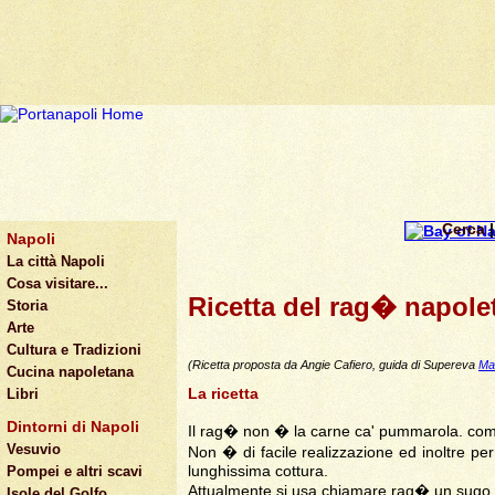
Cerca
Napoli
La città Napoli
Cosa visitare...
Ricetta del rag� napole
Storia
Arte
Cultura e Tradizioni
(Ricetta proposta da Angie Cafiero, guida di Supereva
Ma
Cucina napoletana
La ricetta
Libri
Dintorni di Napoli
Il rag� non � la carne ca' pummarola. com
Vesuvio
Non � di facile realizzazione ed inoltre p
lunghissima cottura.
Pompei e altri scavi
Attualmente si usa chiamare rag� un sugo d
Isole del Golfo