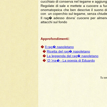
cucchiaio di conserva nel tegame e aggiung
Regolate di sale e mettete a cuocere a fuo
onomatopeica che ben descrive il suono de
con un coperchio sul tegame, senza chiuderl
Il rag� adesso dovra' cuocere per almeno 
attacchi sul fondo
Approfondimenti:
�
Il rag� napoletano
�
Ricetta del rag� napoletano
�
La leggenda del rag� napoletano
�
‘
O 'rra� -
La poesia di Eduardo
Tu sei